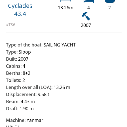
Cyclades
13.26m
4
2
43.4
#TS6
2007
Type of the boat
: SAILING YACHT
Type:
Sloop
Built:
2007
Cabins:
4
Berths:
8+2
Toilets:
2
Length over all (LOA):
13.26 m
Displacement:
9.58 t
Beam:
4.43 m
Draft:
1.90 m
Machine:
Yanmar